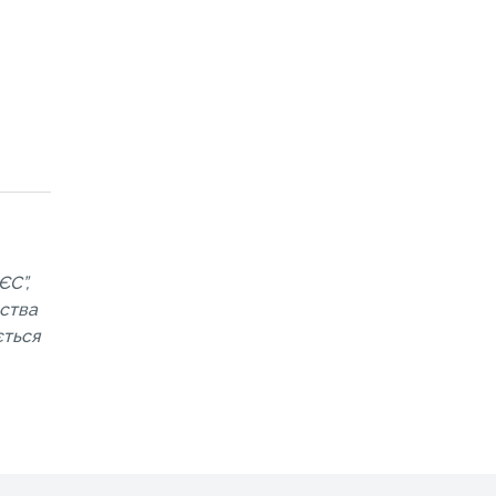
ЄС”,
вства
ється