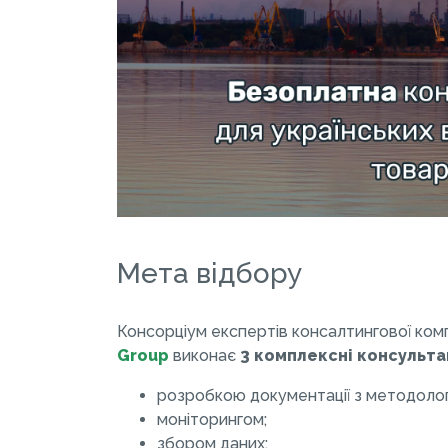
Мета відбору
Консорціум експертів консалтингової комп
Group
виконає
3 комплексні консульта
розробкою документації з методолог
моніторингом;
збором даних;