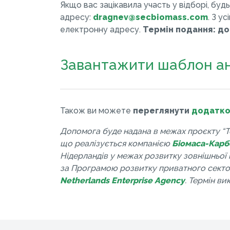
Якщо вас зацікавила участь у відборі, будь
адресу:
dragnev@secbiomass.com
. З у
електронну адресу.
Термін подання: до 
Завантажити шаблон а
Також ви можете
переглянути
додатко
Допомога буде надана в межах проєкту “Те
що реалізується компанією
Біомаса-Карб
Нідерландів у межах розвитку зовнішньої 
за Програмою розвитку приватного секто
Netherlands Enterprise Agency
. Термін в