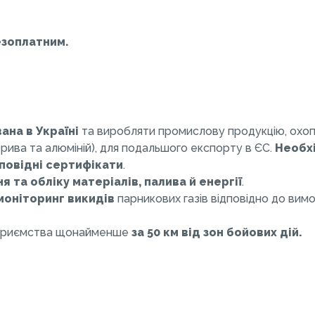
езоплатним.
ана в Україні
та виробляти промислову продукцію, охо
рива та алюміній), для подальшого експорту в ЄС.
Необх
дповідні сертифікати
.
 та обліку матеріалів, палива й енергії
.
моніторинг викидів
парникових газів відповідно до вимо
дприємства щонайменше
за 50 км від зон бойових дій.