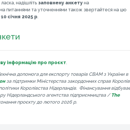
 ласка, надішліть
заповнену анкету
на
сіма питаннями та уточненнями також звертайтеся на цю
10 січня 2025 р
.
нкети
ву інформацію про проєкт
.
хнічна допомога для експорту товарів CBAM з України в 
он
за підтримки Міністерства закордонних справ Королі
політики Королівства Нідерландів. Фінансування відбува
ру Нідерландського агентства підприємництва /
The
иконання проєкту до лютого 2026 р.