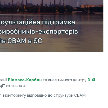
анії
Біомаса-Карбон
та аналітичного центру
DiXi
ції
, включно з:
ії моніторингу відповідно до структури CBAM;