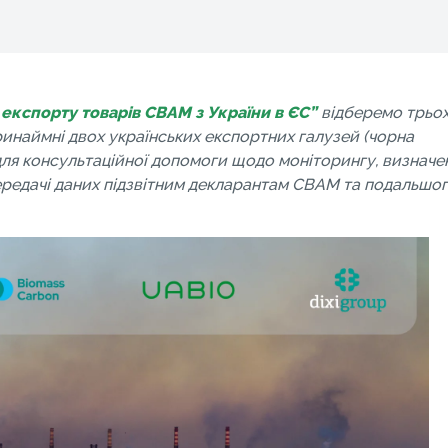
 експорту товарів CBAM з України в ЄС”
відберемо трьо
ринаймні двох українських експортних галузей (чорна
 для консультаційної допомоги щодо моніторингу, визначе
ередачі даних підзвітним декларантам CBAM та подальшо