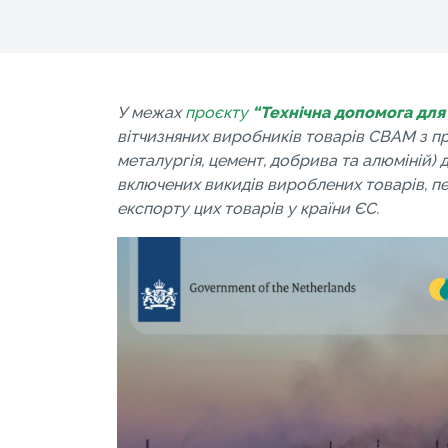
У межах
проєкту
“Технічна допомога для
вітчизняних виробників товарів CBAM з п
металургія, цемент, добрива та алюміній)
включених викидів вироблених товарів, п
експорту цих товарів у країни ЄС.