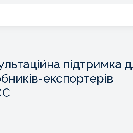
ультаційна підтримка д
обників-експортерів
ЄС